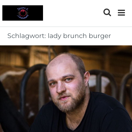
Skip
to
content
Schlagwort:
lady brunch burger