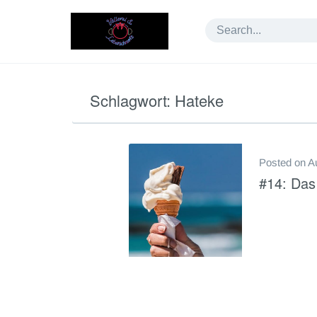
Skip
to
content
Schlagwort:
Hateke
Posted on
A
#14: Das 