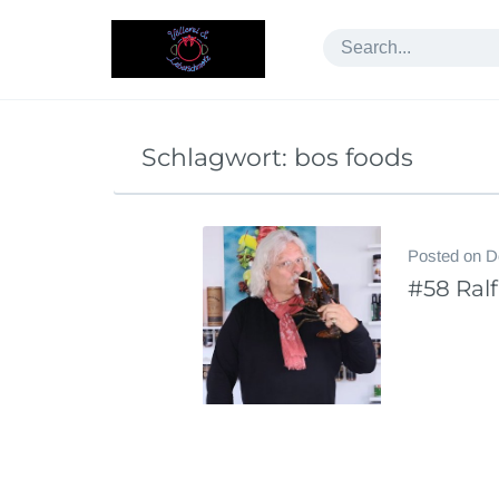
Skip
to
content
Schlagwort:
bos foods
Posted on
D
#58 Ralf