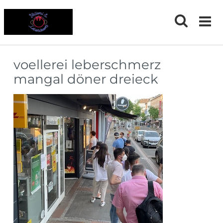
Skip
to
content
voellerei leberschmerz
mangal döner dreieck