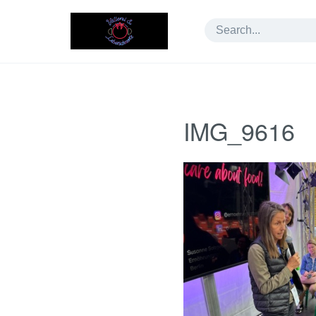
Skip
to
content
IMG_9616