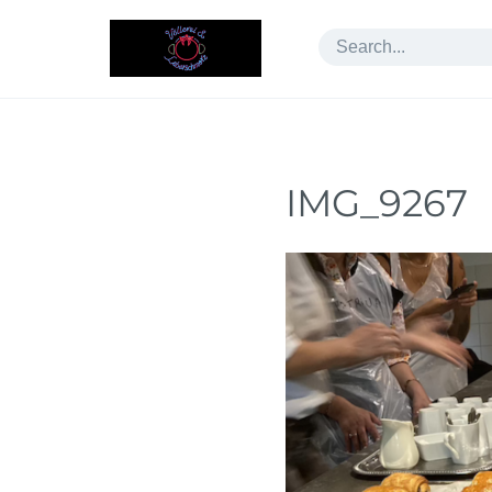
Skip
to
content
IMG_9267