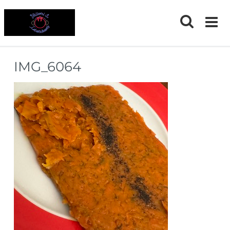
Skip
to
content
IMG_6064