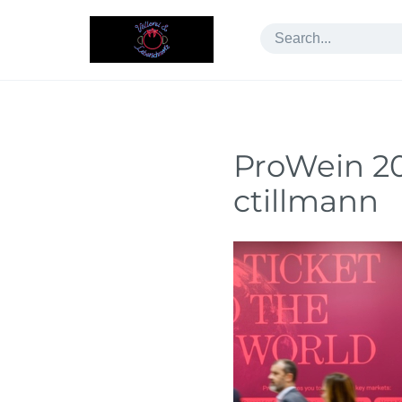
Skip
to
content
ProWein 20
ctillmann