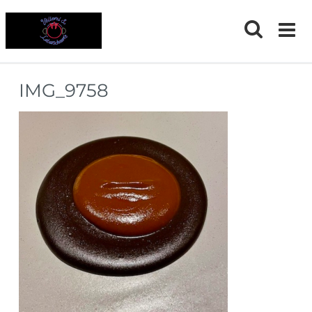
Skip
to
content
IMG_9758