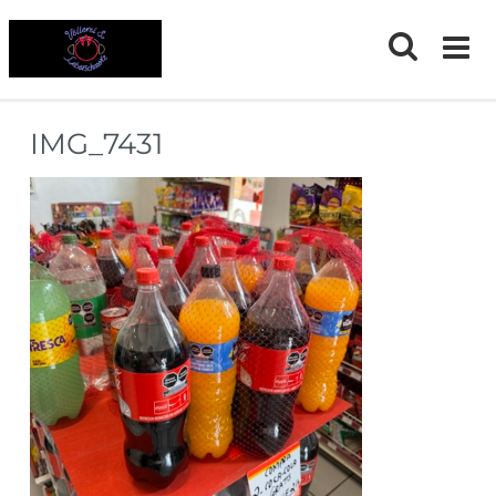
Skip
to
content
IMG_7431