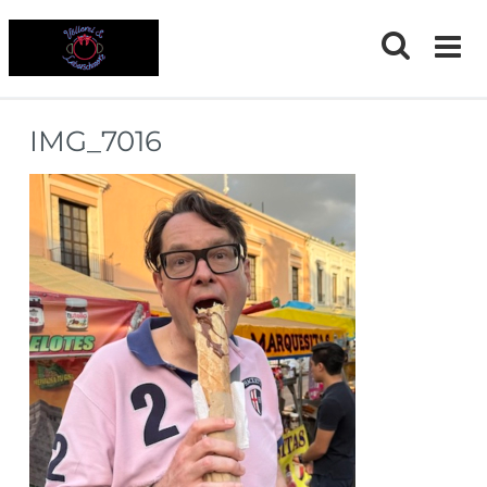
Skip
to
content
IMG_7016