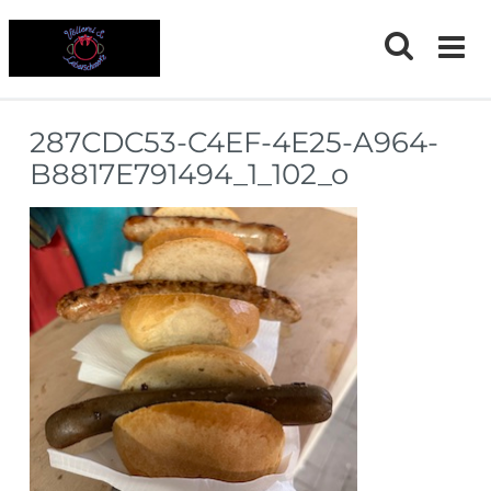
Skip
to
content
287CDC53-C4EF-4E25-A964-
B8817E791494_1_102_o