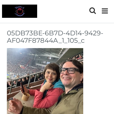
Skip
to
content
05DB73BE-6B7D-4D14-9429-
AF047F87844A_1_105_c