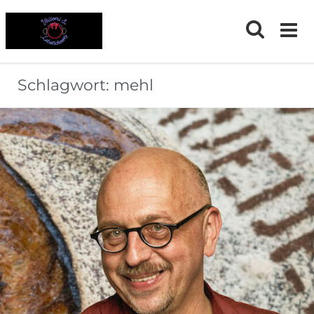
Skip
to
content
Schlagwort:
mehl