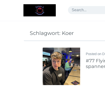
Skip
to
content
Schlagwort:
Koer
Posted on
D
#77 Fly
spanne