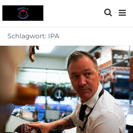
Skip
to
content
Schlagwort:
IPA