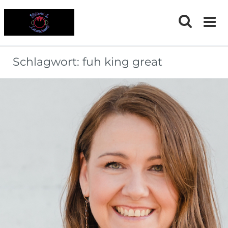
Skip
to
content
Schlagwort:
fuh king great