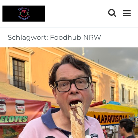
Skip
to
content
Schlagwort:
Foodhub NRW