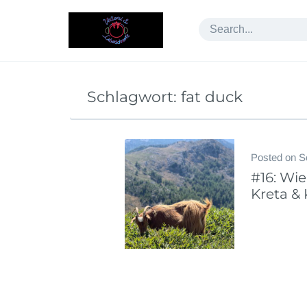
Skip
to
content
Schlagwort:
fat duck
Posted on
S
#16: Wie
Kreta &