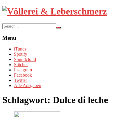
Skip
to
content
Search
Menu
iTunes
Spotify
Soundcloud
Stitcher
Instagram
Facebook
Twitter
Alle Ausgaben
Schlagwort:
Dulce di leche