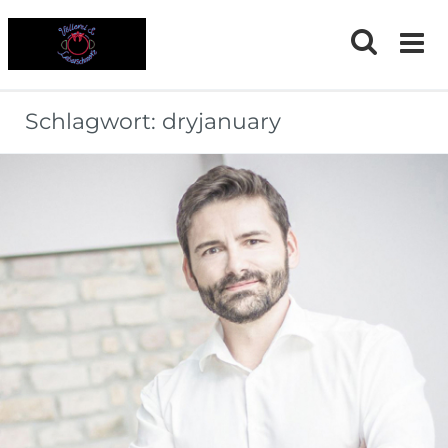
Skip
to
content
Schlagwort:
dryjanuary