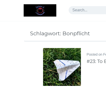
Skip
to
content
Schlagwort:
Bonpflicht
Posted on
F
#23: To 