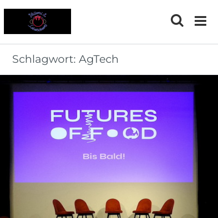
Skip
to
content
Schlagwort:
AgTech